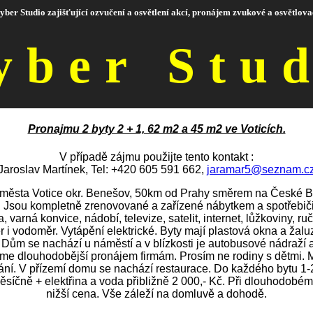
yber Studio zajišťující ozvučení a osvětlení akcí, pronájem zvukové a osvětlovac
yber Stu