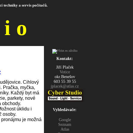
í techniky a servis počítačů.
dio
Kontakt:
Jiří Plaček
Votice
okr.Benešov
603 55 39 55
jplacek@atlas.cz
Vyhledávače:
Google
Seznam
Atlas