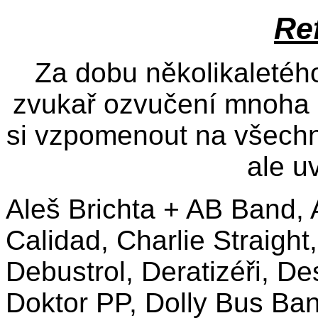
Re
Za dobu několikaletého
zvukař ozvučení mnoha 
si vzpomenout na všechny
ale u
Aleš Brichta + AB Band, 
Calidad, Charlie Straigh
Debustrol, Deratizéři, D
Doktor PP, Dolly Bus Ban