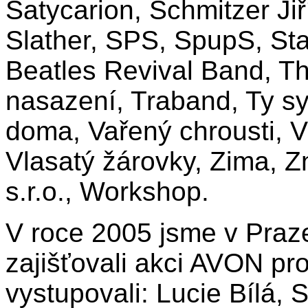
Satycarion, Schmitzer Ji
Slather, SPS, SpupS, St
Beatles Revival Band, Th
nasazení, Traband, Ty syč
doma, Vařený chrousti, V
Vlasatý žárovky, Zima, 
s.r.o., Workshop.
V roce 2005 jsme v Praz
zajišťovali akci AVON pro
vystupovali: Lucie Bílá,